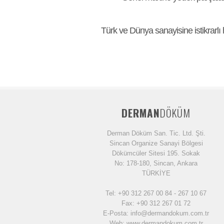
Türk ve Dünya sanayisine istikrarlı
DERMAN
DÖKÜM
Derman Döküm San. Tic. Ltd. Şti.
Sincan Organize Sanayi Bölgesi
Dökümcüler Sitesi 195. Sokak
No: 178-180, Sincan, Ankara
TÜRKİYE
Tel: +90 312 267 00 84 - 267 10 67
Fax: +90 312 267 01 72
E-Posta: info@dermandokum.com.tr
Web: www.dermandokum.com.tr