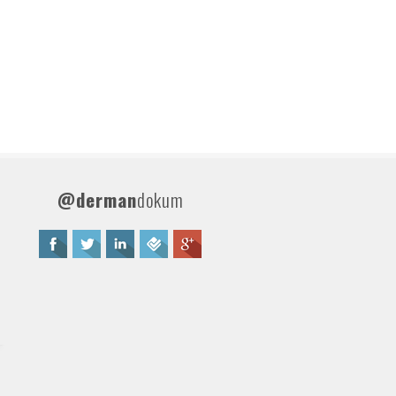
@derman
dokum