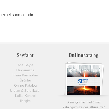
 hizmet sunmaktadır.
Sayfalar
Online
Katalog
Ana Sayfa
Hakkımızda
İnsan Kaynakları
Ürünler
Online Katalog
Üretim & Sertifikalar
Kalite Kontrol
İletişim
Sizin için hazırladığımız
kataloğumuza göz attınız mı?