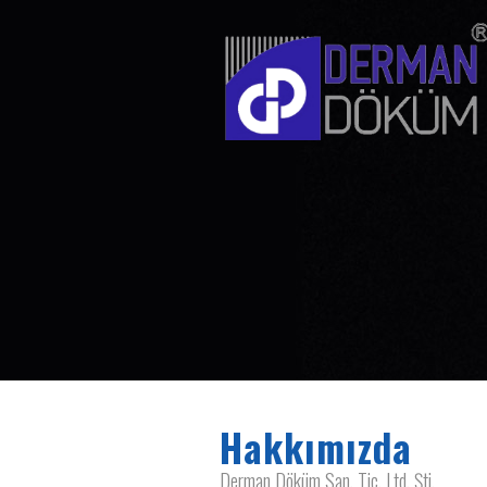
Hakkımızda
Derman Döküm San. Tic. Ltd. Şti.